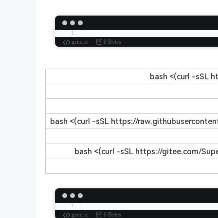
generic
0 Bytes
bash <(curl -sSL h
bash <(curl -sSL https://raw.githubusercont
bash <(curl -sSL https://gitee.com/Su
generic
0 Bytes