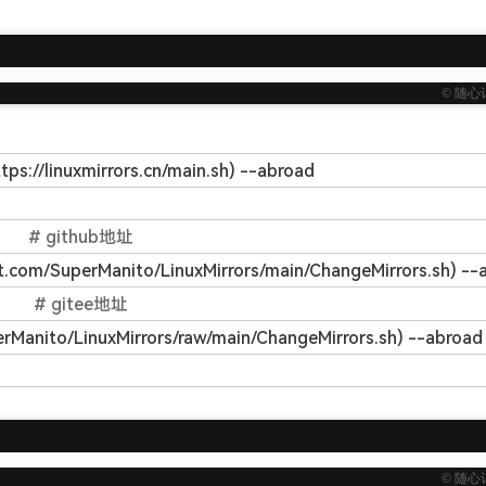
© 随心
ttps://linuxmirrors.cn/main.sh) --abroad
# github地址
ent.com/SuperManito/LinuxMirrors/main/ChangeMirrors.sh) --
# gitee地址
perManito/LinuxMirrors/raw/main/ChangeMirrors.sh) --abroad
© 随心