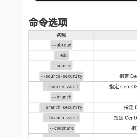
命令选项
名称
--abroad
--edu
--source
指定 De
--source-security
指定 CentOS
--source-vault
--branch
指定 D
--branch-security
指定 Cent
--branch-vault
指
--codename