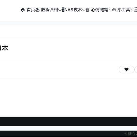
🏠 首页
📚 教程归档
🖥️NAS技术
📘 心情随笔
🧰 小工具

脚本
© 随心