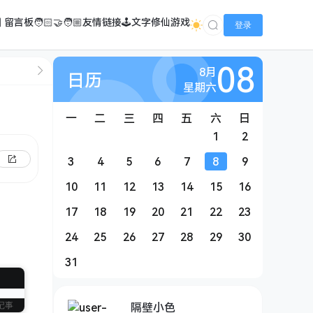
️ 留言板
🧑🏻‍🤝‍🧑🏼友情链接
🕹️文字修仙游戏
登录
08
8月
日历
星期六
一
二
三
四
五
六
日
1
2
3
4
5
6
7
8
9
10
11
12
13
14
15
16
17
18
19
20
21
22
23
24
25
26
27
28
29
30
31
隔壁小色
记事