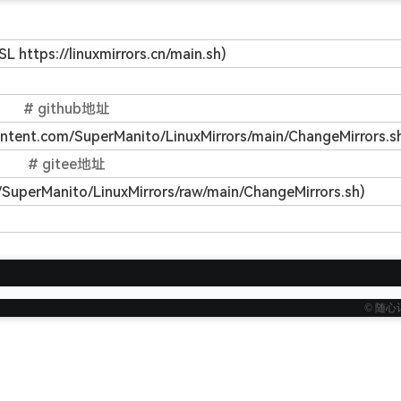
SL https://linuxmirrors.cn/main.sh)
# github地址
content.com/SuperManito/LinuxMirrors/main/ChangeMirrors.s
# gitee地址
m/SuperManito/LinuxMirrors/raw/main/ChangeMirrors.sh)
© 随心