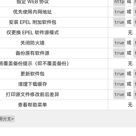
或
指定 WEB 协议
http
或
优先使用内网地址
true
或
安装 EPEL 附加软件包
true
仅更换 EPEL 软件源模式
无
或
关闭防火墙
true
或
备份原有软件源
true
略覆盖备份提示（即不覆盖备份）
无
或
更新软件包
true
或
清理下载缓存
true
或
打印源文件修改前后差异
true
查看帮助菜单
无
件源分支>