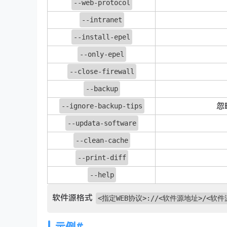
--web-protocol
--intranet
--install-epel
--only-epel
--close-firewall
--backup
忽
--ignore-backup-tips
--updata-software
--clean-cache
--print-diff
--help
软件源格式
<指定WEB协议>://<软件源地址>/<软
示例
#