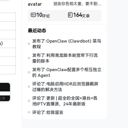
朋友你色相太重，要不割了吧！
10
164
评论
文章
最近动态
发布了:OpenClaw (Clawdbot) 菜鸟
h)
教程
发布了:利用青龙脚本刷宽带下行流
量的脚本
发布了:OpenClaw配置多个相互独立
的 Agent
评论了:电脑启用HDR后浏览器截屏
过曝的解决方法
评论了:更新 | 超全的全国+港台+各
记事
地IPTV直播源，24年最新版
评论了:给我留言