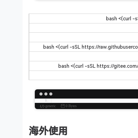
bash <(curl -s
bash <(curl -sSL https://raw.githubuser
bash <(curl -sSL https://gitee.co
generic
0 Bytes
海外使用