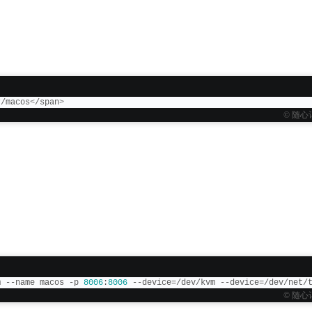
r/macos
<
/span
>
© 随心
m --name macos -p 
8006
:
8006
 --device=/dev/kvm --device=/dev/net/
© 随心