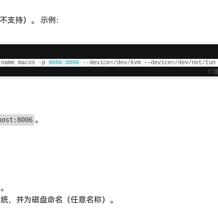
录暂不支持）。 示例：
-name macos -p 
8006
:
8006
 --device=/dev/kvm --device=/dev/net/tun
© 
。
host:8006
。
统，并为磁盘命名（任意名称）。