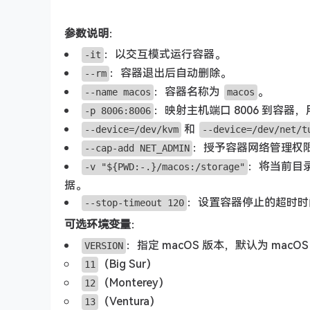
参数说明
：
：以交互模式运行容器。
-it
：容器退出后自动删除。
--rm
：容器名称为
。
--name macos
macos
：映射主机端口 8006 到容器，
-p 8006:8006
和
--device=/dev/kvm
--device=/dev/net/t
：授予容器网络管理权
--cap-add NET_ADMIN
：将当前目
-v "${PWD:-.}/macos:/storage"
据。
：设置容器停止的超时时间
--stop-timeout 120
可选环境变量
：
：指定 macOS 版本，默认为 macO
VERSION
（Big Sur）
11
（Monterey）
12
（Ventura）
13