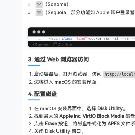
（Sonoma）
14
（Sequoia，部分功能如 Apple 账户登
15
<
span 
class
=
"line"
>
docker run -it --rm -
generic
215 Bytes
3. 通过 Web 浏览器访问
启动容器后，打开浏览器，访问
http://local
您将进入 macOS 的安装界面。
4. 配置磁盘
在 macOS 安装界面中，选择
Disk Utility
。
找到最大的
Apple Inc. VirtIO Block Media
磁盘
点击
Erase
按钮，将磁盘格式化为
APFS
文件系
关闭 Disk Utility 窗口。