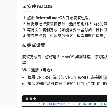
5. 安装 macOS
点击
Reinstall macOS
开始安装过程。
当提示选择安装目标时，选择您刚刚格式化的
等待文件复制完成（可能需要一些时间，具体
安装完成后，设置您的地区、语言和账户信息
6. 完成设置
安装完成后，您将进入 macOS 桌面环境。您可以通
器。
VNC 连接（可选）
：
使用 VNC 客户端（如 VNC Viewer）连接到
l
确保容器启动时映射了 5900 端口（TCP 和 U
<
span 
class
=
"line"
>
-p 
5900
:
5900
/tcp -p 
5