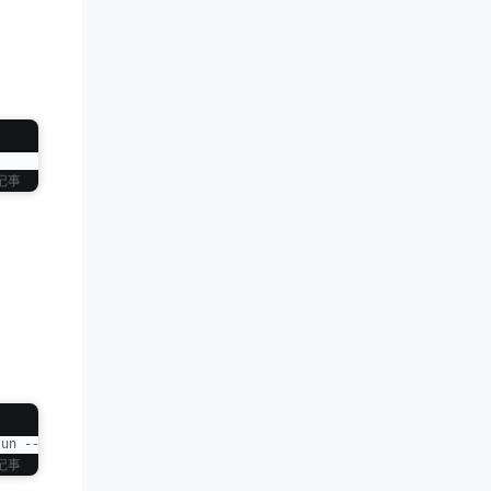
记事
tun --cap-add NET_ADMIN -v 
"${PWD:-.}/macos:/storage"
 --stop-tim
记事