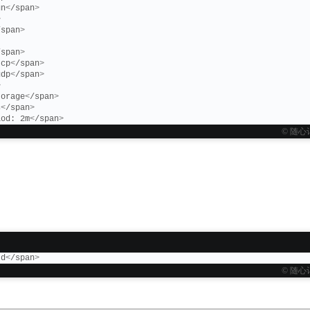
un
<
/span
>
>
/span
>
/span
>
tcp
<
/span
>
udp
<
/span
>
>
torage
<
/span
>
s
<
/span
>
iod: 2m
<
/span
>
© 随心
-d
<
/span
>
© 随心