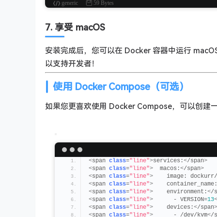
generic
59 Bytes
7. 享受 macOS
安装完成后，您可以在 Docker 容器中运行 mac
以支持开发者！
使用 Docker Compose（可选）
如果您更喜欢使用 Docker Compose，可以创建
<
span 
class
=
"line"
>
services:
<
/span
>
<
span 
class
=
"line"
>
  macos:
<
/span
>
<
span 
class
=
"line"
>
    image: dockurr
<
span 
class
=
"line"
>
    container_name
<
span 
class
=
"line"
>
    environment:
<
/
<
span 
class
=
"line"
>
      - VERSION=
13
<
span 
class
=
"line"
>
    devices:
<
/span
<
span 
class
=
"line"
>
      - /dev/kvm
<
/