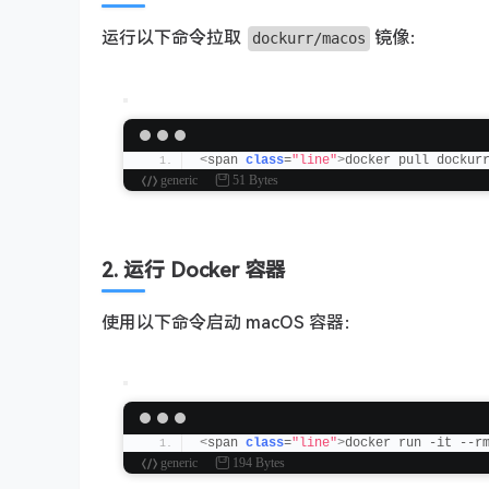
运行以下命令拉取
镜像：
dockurr/macos
<
span 
class
=
"line"
>
docker pull dockur
generic
51 Bytes
2. 运行 Docker 容器
使用以下命令启动 macOS 容器：
<
span 
class
=
"line"
>
docker run -it --r
generic
194 Bytes