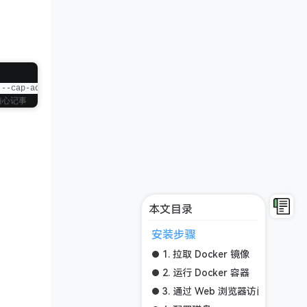
 --cap-add NET_ADMIN -v 
"${PWD:-.}/macos:/storage"
 -e VERSION=
"v
随心记事
本文目录
安装步骤
1. 拉取 Docker 镜像
2. 运行 Docker 容器
3. 通过 Web 浏览器访问