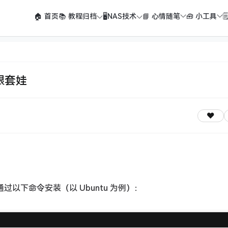
🏠 首页
📚 教程归档
🖥️NAS技术
📘 心情随笔
🧰 小工具

限套娃
以通过以下命令安装（以 Ubuntu 为例）：