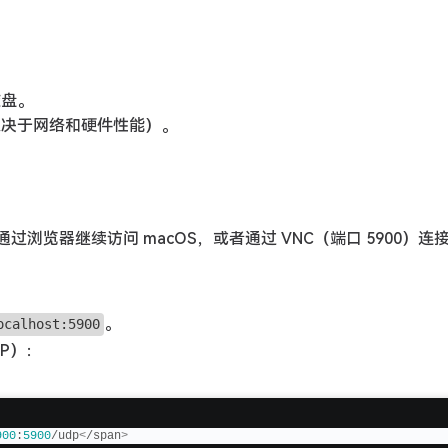
磁盘。
取决于网络和硬件性能）。
。
过浏览器继续访问 macOS，或者通过 VNC（端口 5900）连
。
ocalhost:5900
DP）：
900
:
5900
/udp
<
/span
>