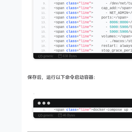
<
span 
class
=
"line"
>
      - /dev/net/t
<
span 
class
=
"line"
>
    cap_add:
<
/span
<
span 
class
=
"line"
>
      - NET_ADMIN
<
<
span 
class
=
"line"
>
    ports:
<
/span
>
<
span 
class
=
"line"
>
      - 
8006
:
8006
<
<
span 
class
=
"line"
>
      - 
5900
:
5900
/
<
span 
class
=
"line"
>
      - 
5900
:
5900
/
<
span 
class
=
"line"
>
    volumes:
<
/span
<
span 
class
=
"line"
>
      - ./macos:/s
<
span 
class
=
"line"
>
    restart: alway
<
span 
class
=
"line"
>
    stop_grace_per
generic
838 Bytes
保存后，运行以下命令启动容器：
<
span 
class
=
"line"
>
docker-compose up 
generic
46 Bytes