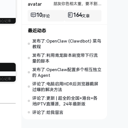
朋友你色相太重，要不割了吧！
10
164
评论
文章
随心记事
最近动态
发布了:OpenClaw (Clawdbot) 菜鸟
教程
发布了:利用青龙脚本刷宽带下行流
量的脚本
发布了:OpenClaw配置多个相互独立
的 Agent
随心记事
评论了:电脑启用HDR后浏览器截屏
过曝的解决方法
评论了:更新 | 超全的全国+港台+各
地IPTV直播源，24年最新版
评论了:给我留言