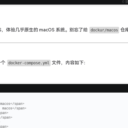
© 
OS，体验几乎原生的 macOS 系统。别忘了给
仓
dockur/macos
一个
文件，内容如下：
docker-compose.yml
/macos
<
/span
>
: macos
<
/span
>
span
>
<
/span
>
>
span
>