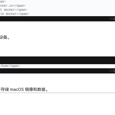
pan
>
ocker.
io
<
/span
>
rt docker
<
/span
>
ble docker
<
/span
>
© 
设备。
v/kvm
<
/span
>
© 
存储 macOS 镜像和数据。