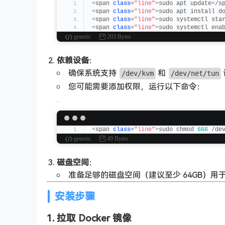
<
span 
class
=
"line"
>
sudo apt update
<
/s
<
span 
class
=
"line"
>
sudo apt install d
<
span 
class
=
"line"
>
sudo systemctl sta
<
span 
class
=
"line"
>
sudo systemctl ena
generic
203 Bytes
依赖设备
：
确保系统支持
和
/dev/kvm
/dev/net/tun
您可能需要添加权限，运行以下命令：
<
span 
class
=
"line"
>
sudo chmod 
666
 /de
generic
49 Bytes
磁盘空间
：
准备足够的磁盘空间（建议至少 64GB）用于
安装步骤
1. 拉取 Docker 镜像