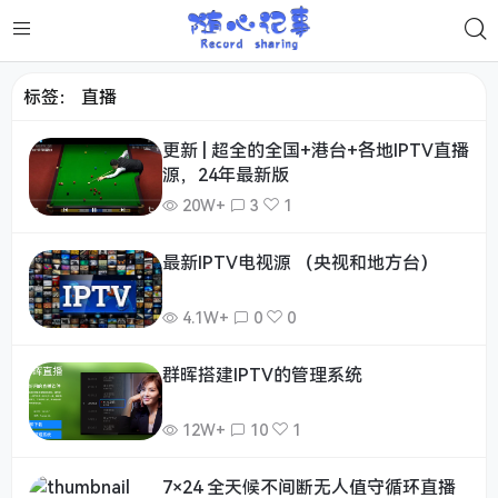
标签：
直播
更新 | 超全的全国+港台+各地IPTV直播
源，24年最新版
20W+
3
1
最新IPTV电视源 （央视和地方台）
4.1W+
0
0
群晖搭建IPTV的管理系统
12W+
10
1
7×24 全天候不间断无人值守循环直播