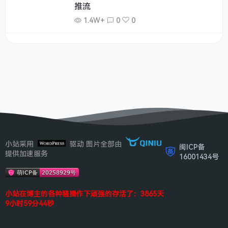
推流
1.4W+
0
0
小站采用
驱动 图片全部由
闽ICP备
提供加速服务
16001434号
小站在博主的各种骚操作下顽强的存活了：3865天
9小时59分44秒