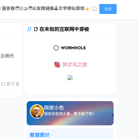
️ 留言板
🧑🏻‍🤝‍🧑🏼友情链接
🕹️文字修仙游戏
登录
📑 在未知的互联网中穿梭
.示例代
异次元之旅
0
0
隔壁小色
朋友你色相太重，要不割了吧！
数据统计