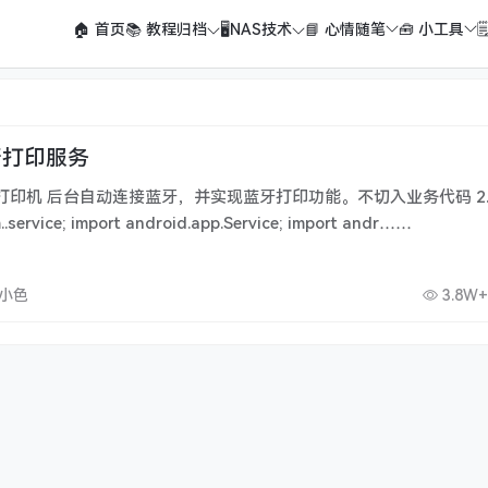
🏠 首页
📚 教程归档
🖥️NAS技术
📘 心情随笔
🧰 小工具

牙打印服务
牙打印机 后台自动连接蓝牙，并实现蓝牙打印功能。不切入业务代码 2
码 package com..service; import android.app.Service; import andr……
壁小色
3.8W+