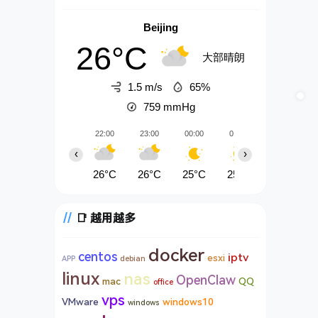
Beijing
26°C
大部晴朗
1.5 m/s
65%
759
mmHg
22:00
23:00
00:00
01:00
02:00
‹
›
26°C
26°C
25°C
25°C
25°C
📑 越用越多
docker
centos
iptv
esxi
APP
debian
linux
nas
OpenClaw
mac
QQ
office
vps
VMware
windows10
windows