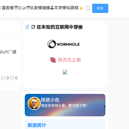
️ 留言板
🧑🏻‍🤝‍🧑🏼友情链接
🕹️文字修仙游戏
登录
📑 在未知的互联网中穿梭
ift” 键
异次元之旅
0
0
隔壁小色
朋友你色相太重，要不割了吧！
数据统计