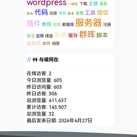
wordpress
主题
下载
京东
一键包
代码
微信
工具
加速
博客
宝塔
京豆
命令
服务器
插件
教程
数据
数据库
注册
群晖
系统
脚本
缓存
激活
直播
硬盘
虚拟机
软件
镜像
👫 与谁同在
在线访客:
2
今日浏览量:
605
昨日访问量:
603
昨日访客:
306
总浏览量:
411,637
累计访客:
143,507
总浏览量:
32
最后发表日期:
2026年4月27日