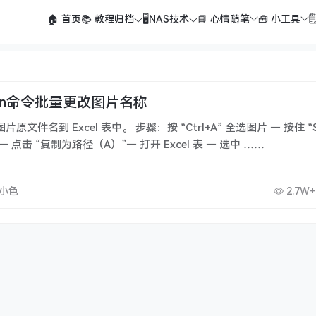
🏠 首页
📚 教程归档
🖥️NAS技术
📘 心情随笔
🧰 小工具

 ren命令批量更改图片名称
文件名到 Excel 表中。 步骤：按 “Ctrl+A” 全选图片 — 按住 “Sh
 点击 “复制为路径（A）”— 打开 Excel 表 — 选中 ……
壁小色
2.7W+