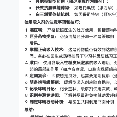
其他控制型药物（较少单独作为喷剂）：
长效抗胆碱能药物：
如噻托溴铵（思力华），
白三烯受体拮抗剂：
如孟鲁司特钠（顺尔宁
使用吸入剂的注意事项和技巧：
遵医嘱：
严格按照医生的处方使用，包括药物
区分药物类型：
必须清楚区分哪一种是缓解剂
后果。
掌握正确吸入技术：
这是药物能否有效到达肺
同。务必在医生或药师指导下学习并反复练习
漱口：
使用含
吸入性糖皮质激素
的吸入剂后，
起的局部副作用（如声音嘶哑、口腔念珠菌感
定期复诊：
即使感觉良好，也需要定期复诊（通
随身携带缓解剂：
缓解型吸入剂应随身携带，
记录哮喘日记：
记录症状、缓解剂使用次数、
识别并避免诱因：
了解并尽量避免接触诱发哮
制定哮喘行动计划：
与医生共同制定书面计划
总结：