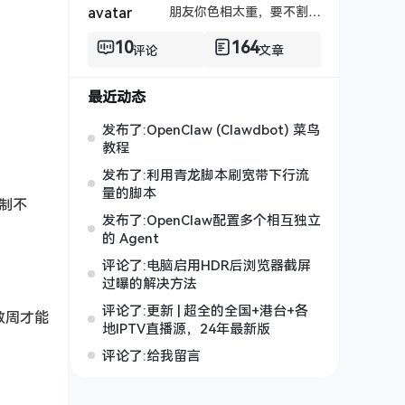
朋友你色相太重，要不割了吧！
10
164
评论
文章
最近动态
发布了:OpenClaw (Clawdbot) 菜鸟
教程
发布了:利用青龙脚本刷宽带下行流
量的脚本
制不
发布了:OpenClaw配置多个相互独立
的 Agent
评论了:电脑启用HDR后浏览器截屏
过曝的解决方法
评论了:更新 | 超全的全国+港台+各
数周才能
地IPTV直播源，24年最新版
评论了:给我留言