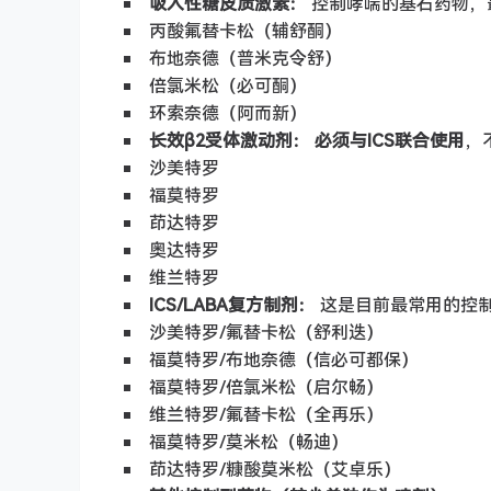
吸入性糖皮质激素：
控制哮喘的基石药物，
丙酸氟替卡松（辅舒酮）
布地奈德（普米克令舒）
倍氯米松（必可酮）
环索奈德（阿而新）
长效β2受体激动剂：
必须与ICS联合使用
，
沙美特罗
福莫特罗
茚达特罗
奥达特罗
维兰特罗
ICS/LABA复方制剂：
这是目前最常用的控制
沙美特罗/氟替卡松（舒利迭）
福莫特罗/布地奈德（信必可都保）
福莫特罗/倍氯米松（启尔畅）
维兰特罗/氟替卡松（全再乐）
福莫特罗/莫米松（畅迪）
茚达特罗/糠酸莫米松（艾卓乐）