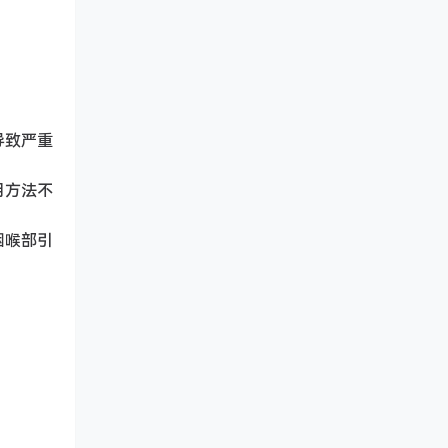
。
导致严重
用方法不
。
咽喉部引