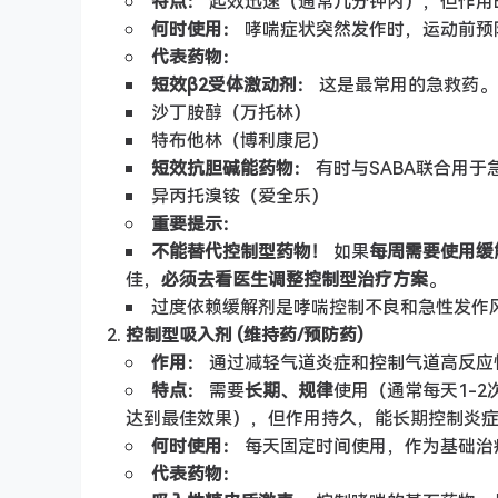
特点：
起效迅速（通常几分钟内），但作用时
何时使用：
哮喘症状突然发作时，运动前预
代表药物：
短效β2受体激动剂：
这是最常用的急救药。
沙丁胺醇（万托林）
特布他林（博利康尼）
短效抗胆碱能药物：
有时与SABA联合用于
异丙托溴铵（爱全乐）
重要提示：
不能替代控制型药物！
如果
每周需要使用缓
佳，
必须去看医生调整控制型治疗方案
。
过度依赖缓解剂是哮喘控制不良和急性发作
控制型吸入剂 (维持药/预防药)
作用：
通过减轻气道炎症和控制气道高反应
特点：
需要
长期、规律
使用（通常每天1-
达到最佳效果），但作用持久，能长期控制炎
何时使用：
每天固定时间使用，作为基础治
代表药物：