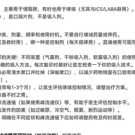
主要用于慢阻肺，有时也用于哮喘（尤其与ICS/LABA联用）
），是口服片剂，不是吸入剂。
种类、剂量、频率和使用时机。不要自行增减药量或停药。
（急救时用），哪一种是控制剂（每天规律用）。混淆使用可能
部的关键！不同装置（气雾剂、干粉吸入剂、软雾吸入剂）的使
正确的吸入方法。每次复诊时最好让医生检查一下你的吸入技术
务必用清水漱口并吐掉（深喉漱口），以减少药物残留在口腔和
染）。
常每1-3个月），让医生评估哮喘控制情况，调整治疗方案。
以备不时之需。
峰流速值（如果使用峰流速仪）等，有助于医生评估控制水平。
喘发作的因素（如过敏原、冷空气、烟雾、剧烈运动等）。
，明确在不同症状和峰流速值下应如何调整药物及何时就医。