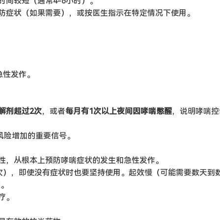
间较短（通常4-6小时）。
防症状（如果需要），或按医生指示在特定情况下使用。
急性发作。
解剂超过2次
，或者
每月有1次以上夜间因哮喘憋醒
，说明哮喘控
风险增加的重要信号。
性，从根本上预防哮喘症状的发生和急性发作。
2次），即使没有症状时也要坚持使用。起效慢（可能需要数天到
症。
疗。