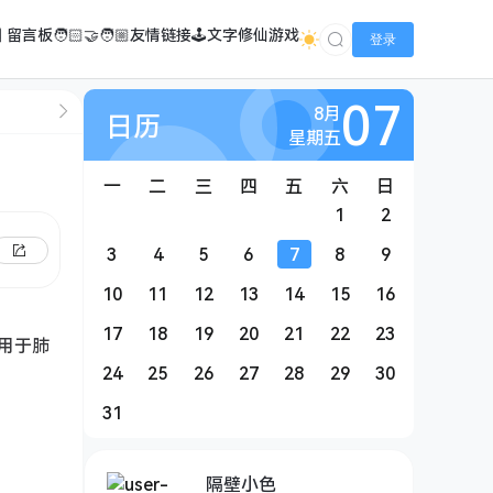
️ 留言板
🧑🏻‍🤝‍🧑🏼友情链接
🕹️文字修仙游戏
登录
07
8月
日历
星期五
一
二
三
四
五
六
日
1
2
3
4
5
6
7
8
9
10
11
12
13
14
15
16
17
18
19
20
21
22
23
用于肺
24
25
26
27
28
29
30
31
隔壁小色