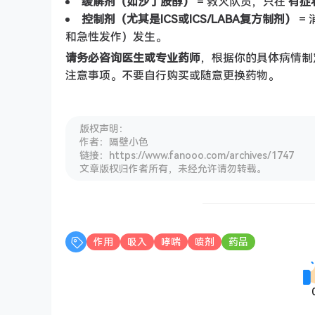
缓解剂（如沙丁胺醇）
= 救火队员，只在
有症
控制剂（尤其是ICS或ICS/LABA复方制剂）
=
和急性发作）发生。
请务必咨询医生或专业药师
，根据你的具体病情制
注意事项。不要自行购买或随意更换药物。
版权声明：
作者：隔壁小色
链接：https://www.fanooo.com/archives/1747
文章版权归作者所有，未经允许请勿转载。
作用
吸入
哮喘
喷剂
药品