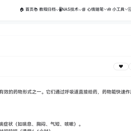
🏠 首页
📚 教程归档
🖥️NAS技术
📘 心情随笔
🧰 小工具

有效的药物形式之一。它们通过呼吸道直接给药，药物能快速作
喘症状（如喘息、胸闷、气短、咳嗽）。