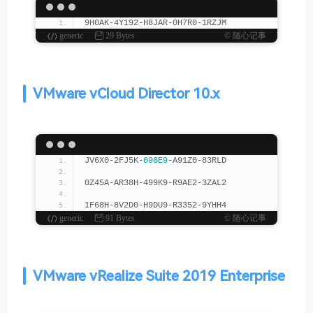
9H0AK-4Y192-H8JAR-0H7R0-1RZJM
generic
29 Bytes
© 随心记事
VMware vCloud Director 10.x
JV6X0-2FJ5K-
098E9
-A91Z0-83RLD
0Z45A-AR38H-499K9-R9AE2-3ZAL2
1F68H-8V2D0-H9DU9-R3352-9YHH4
generic
91 Bytes
© 随心记事
VMware vRealize Suite 2019 Enterprise