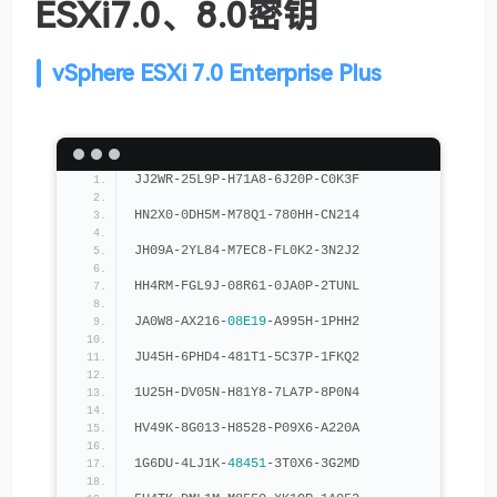
ESXi7.0、8.0密钥
vSphere ESXi 7.0 Enterprise Plus
JJ2WR-25L9P-H71A8-6J20P-C0K3F
HN2X0-0DH5M-M78Q1-780HH-CN214
JH09A-2YL84-M7EC8-FL0K2-3N2J2
HH4RM-FGL9J-08R61-0JA0P-2TUNL
JA0W8-AX216-
08E19
-A995H-1PHH2
JU45H-6PHD4-481T1-5C37P-1FKQ2
1U25H-DV05N-H81Y8-7LA7P-8P0N4
HV49K-8G013-H8528-P09X6-A220A
1G6DU-4LJ1K-
48451
-3T0X6-3G2MD