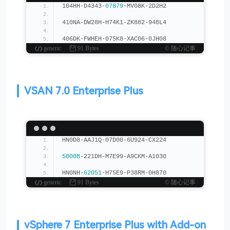
104HH-D4343-
07879
-MV08K-2D2H2
410NA-DW28H-H74K1-ZK882-948L4
406DK-FWHEH-075K8-XAC06-0JH08
generic
91 Bytes
© 随心记事
VSAN 7.0 Enterprise Plus
HN0D8-AAJ1Q-07D00-6U924-CX224
50008
-221DH-M7E99-A9CKM-A1030
HN0NH-
62051
-H75E9-P38RM-0H870
generic
91 Bytes
© 随心记事
vSphere 7 Enterprise Plus with Add-on