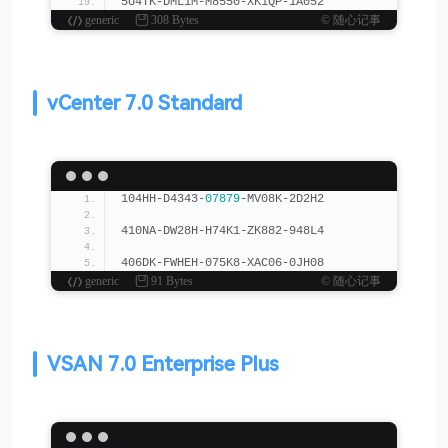
5U4TK-DML1M-M8550-XK1QP-1A052
generic
308 Bytes
© 随心记事
vCenter 7.0 Standard
104HH-D4343-
07879
-MV08K-2D2H2
410NA-DW28H-H74K1-ZK882-948L4
406DK-FWHEH-075K8-XAC06-0JH08
generic
91 Bytes
© 随心记事
VSAN 7.0 Enterprise Plus