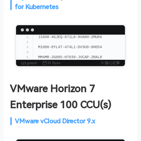
for Kubernetes
J1608-4GJEQ-071L8-9VA0H-2MUK6
M10DH-8YL47-474L1-DV3U0-8H054
MM4MR-2G005-H7039-JVCAP-2RAL8
generic
91 Bytes
© 随心记事
VMware Horizon 7
Enterprise 100 CCU(s)
VMware vCloud Director 9.x