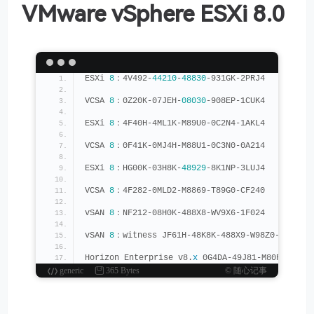
VMware vSphere ESXi 8.0
ESXi 
8
：4V492-
44210
-
48830
-931GK-2PRJ4
VCSA 
8
：0Z20K-07JEH-
08030
-908EP-1CUK4
ESXi 
8
：4F40H-4ML1K-M89U0-0C2N4-1AKL4
VCSA 
8
：0F41K-0MJ4H-M88U1-0C3N0-0A214
ESXi 
8
：HG00K-03H8K-
48929
-8K1NP-3LUJ4
VCSA 
8
：4F282-0MLD2-M8869-T89G0-CF240
vSAN 
8
：NF212-08H0K-488X8-WV9X6-1F024
vSAN 
8
：witness JF61H-48K8K-488X9-W98Z0-1FH24
Horizon Enterprise v8.
x
 0G4DA-49J81-M80R1-012N
generic
365 Bytes
© 随心记事