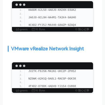
HA0DR-6JL50-4A0J0-KH2XH-03UK2
JA0J0-6CL9H-HA4M1-TA3X4-9AUH0
4C4D2-FYJ5J-MA440-G8AZP-9ZAQ4
generic
91 Bytes
© 随心记事
VMware vRealize Network Insight
JV2TK-F8J5N-MA1N1-UKCZP-2PH52
NZ0WK-A2H1Q-0A0L1-RACGP-0GK38
4F4D2-070DK-4AD49-YJ154-CU868
generic
91 Bytes
© 随心记事