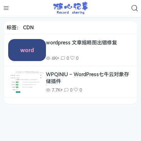
标签：
CDN
wordpress 文章缩略图出错修复
6K+
0
0
WPQINIU – WordPress七牛云对象存
储插件
7.7K+
0
0