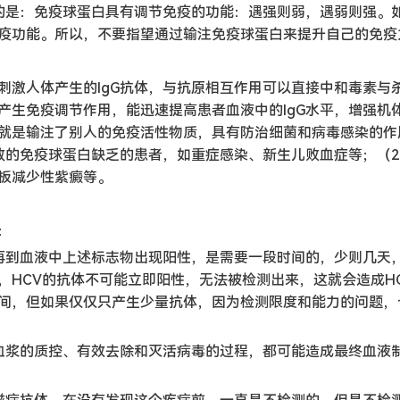
的是：免疫球蛋白具有调节免疫的功能：遇强则弱，遇弱则强。
疫功能。所以，不要指望通过输注免疫球蛋白来提升自己的免疫
刺激人体产生的IgG抗体，与抗原相互作用可以直接中和毒素与
产生免疫调节作用，能迅速提高患者血液中的IgG水平，增强机
就是输注了别人的免疫活性物质，具有防治细菌和病毒感染的作
致的免疫球蛋白缺乏的患者，如重症感染、新生儿败血症等；（2
板减少性紫癜等。
：
，再到血液中上述标志物出现阳性，是需要一段时间的，少则几天
，HCV的抗体不可能立即阳性，无法被检测出来，这就会造成H
间，但如果仅仅只产生少量抗体，因为检测限度和能力的问题，
血浆的质控、有效去除和灭活病毒的过程，都可能造成最终血液