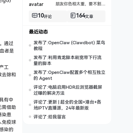
gG）
朋友你色相太重，要不割了吧！
10
164
评论
文章
最近动态
发布了:OpenClaw (Clawdbot) 菜鸟
。通过
教程
血者是
发布了:利用青龙脚本刷宽带下行流
量的脚本
产工
发布了:OpenClaw配置多个相互独立
效去除和
的 Agent
评论了:电脑启用HDR后浏览器截屏
过曝的解决方法
具有中
评论了:更新 | 超全的全国+港台+各
无需借助
地IPTV直播源，24年最新版
感染患
评论了:给我留言
人免疫球
感染的