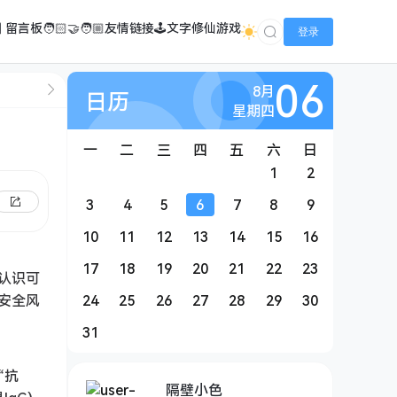
️ 留言板
🧑🏻‍🤝‍🧑🏼友情链接
🕹️文字修仙游戏
登录
06
8月
日历
星期四
一
二
三
四
五
六
日
1
2
3
4
5
6
7
8
9
10
11
12
13
14
15
16
17
18
19
20
21
22
23
认识可
安全风
24
25
26
27
28
29
30
31
“抗
隔壁小色