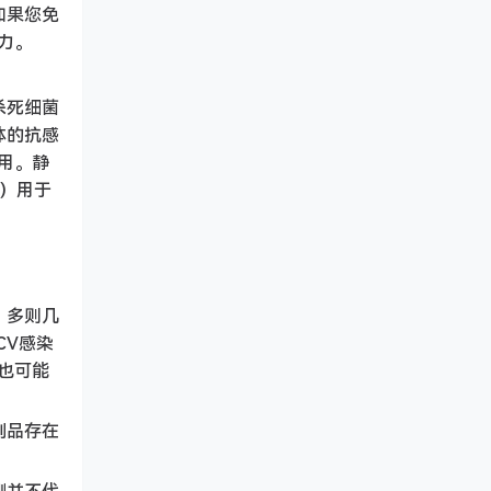
如果您免
力。
杀死细菌
体的抗感
用。静
）用于
，多则几
CV感染
也可能
制品存在