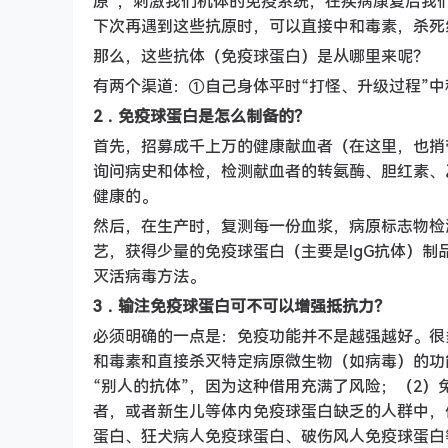
原”，刺激我们机体的免疫系统，在疾病康复后我
下次再遇到这些抗原时，可以直接中和毒素，杀死
那么，这些抗体（免疫球蛋白）是从哪里来呢？
有两个渠道：①自己身体平时“打怪、升级过程”中
2．免疫球蛋白是怎么制备的？
首先，招募成千上万的健康献血者（在这里，也捎
询问病史和体检，检测献血者的转氨酶、胆红素、
健康的。
然后，在生产时，复测每一份血浆，病原标志物检
艺，获得少量的免疫球蛋白（主要是IgG抗体）
灭活病毒方法。
3．输注免疫球蛋白可不可以增强抵抗力？
必须明确的一点是：免疫功能并不是越强越好。很
和毒素和直接杀灭特定病原微生物（如病毒）的功
“别人的抗体”，因为这种借用充满了风险；（2
者，或者新生儿等体内免疫球蛋白缺乏的人群中，
蛋白、狂犬病人免疫球蛋白、破伤风人免疫球蛋白