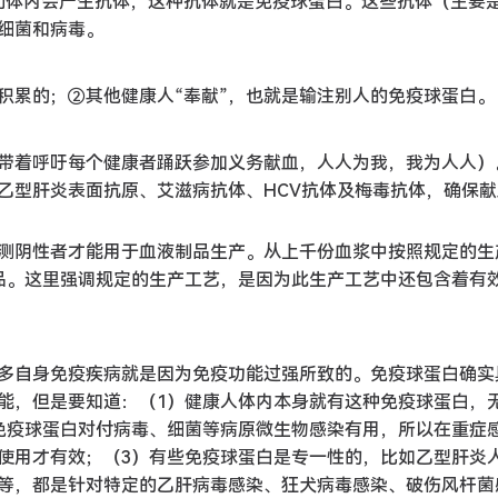
们体内会产生抗体，这种抗体就是免疫球蛋白。这些抗体（主要是I
细菌和病毒。
积累的；②其他健康人“奉献”，也就是输注别人的免疫球蛋白。
带着呼吁每个健康者踊跃参加义务献血，人人为我，我为人人）
乙型肝炎表面抗原、艾滋病抗体、HCV抗体及梅毒抗体，确保献
测阴性者才能用于血液制品生产。从上千份血浆中按照规定的生
制品。这里强调规定的生产工艺，是因为此生产工艺中还包含着有
多自身免疫疾病就是因为免疫功能过强所致的。免疫球蛋白确实
能，但是要知道：（1）健康人体内本身就有这种免疫球蛋白，
）免疫球蛋白对付病毒、细菌等病原微生物感染有用，所以在重症
使用才有效；（3）有些免疫球蛋白是专一性的，比如乙型肝炎
等，都是针对特定的乙肝病毒感染、狂犬病毒感染、破伤风杆菌